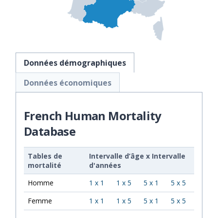
Données démographiques
Données économiques
French Human Mortality
Database
Tables de
Intervalle d’âge
x
Intervalle
mortalité
d'années
Homme
1 x 1
1 x 5
5 x 1
5 x 5
Femme
1 x 1
1 x 5
5 x 1
5 x 5