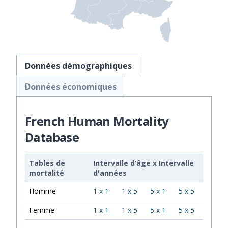
Données démographiques
Données économiques
French Human Mortality
Database
Tables de
Intervalle d’âge
x
Intervalle
mortalité
d'années
Homme
1 x 1
1 x 5
5 x 1
5 x 5
Femme
1 x 1
1 x 5
5 x 1
5 x 5