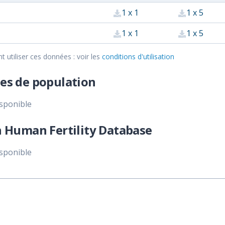
1 x 1
1 x 5
1 x 1
1 x 5
utiliser ces données : voir les
conditions d'utilisation
es de population
isponible
 Human Fertility Database
isponible