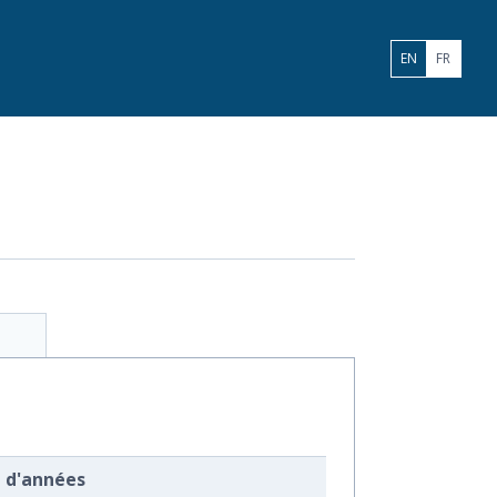
ENGLISH
FRANÇA
EN
FR
e d'années