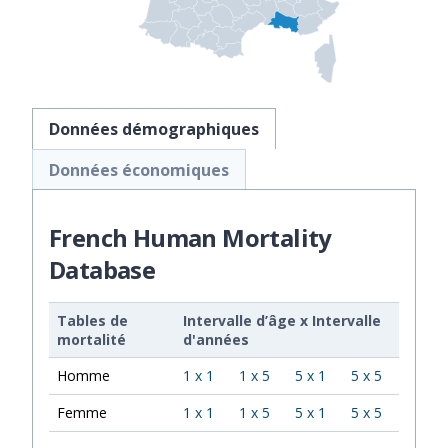
Données démographiques
Données économiques
French Human Mortality
Database
Tables de
Intervalle d’âge
x
Intervalle
mortalité
d'années
Homme
1 x 1
1 x 5
5 x 1
5 x 5
Femme
1 x 1
1 x 5
5 x 1
5 x 5