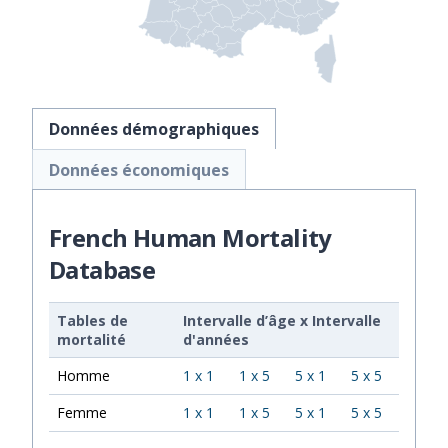
Données démographiques
Données économiques
French Human Mortality
Database
Tables de
Intervalle d’âge
x
Intervalle
mortalité
d'années
Homme
1 x 1
1 x 5
5 x 1
5 x 5
Femme
1 x 1
1 x 5
5 x 1
5 x 5