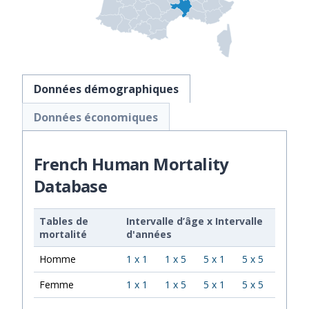
Données démographiques
Données économiques
French Human Mortality
Database
Tables de
Intervalle d’âge
x
Intervalle
mortalité
d'années
Homme
1 x 1
1 x 5
5 x 1
5 x 5
Femme
1 x 1
1 x 5
5 x 1
5 x 5