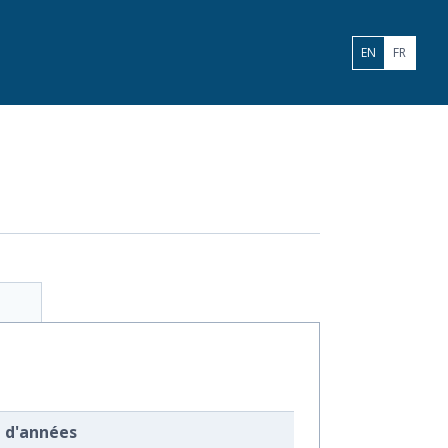
ENGLISH
FRANÇA
EN
FR
e d'années