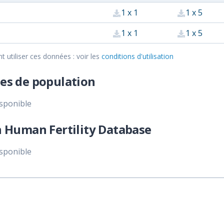
1 x 1
1 x 5
1 x 1
1 x 5
utiliser ces données : voir les
conditions d'utilisation
es de population
isponible
 Human Fertility Database
isponible