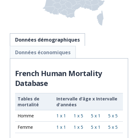
Données démographiques
Données économiques
French Human Mortality
Database
Tables de
Intervalle d’âge
x
Intervalle
mortalité
d'années
Homme
1 x 1
1 x 5
5 x 1
5 x 5
Femme
1 x 1
1 x 5
5 x 1
5 x 5