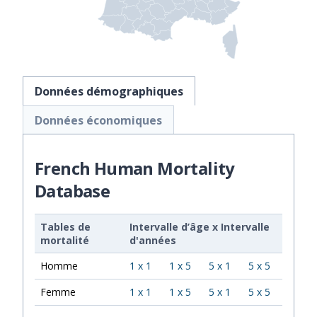
Données démographiques
Données économiques
French Human Mortality
Database
Tables de
Intervalle d’âge
x
Intervalle
mortalité
d'années
Homme
1 x 1
1 x 5
5 x 1
5 x 5
Femme
1 x 1
1 x 5
5 x 1
5 x 5